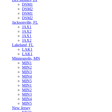
DSM1
DSM2
DSM1
DSM2
Jacksonville, FL
JAX1
JAX2
JAX1
JAX2
Lakeland, FL
LAK1
LAK1
Minneapolis, MN
MIN1
MIN2
MIN3
MIN4
MIN5
MIN1
MIN2
MIN3
MIN4
MIN5
New Jersey