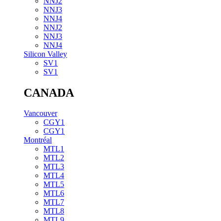
NNJ2
NNJ3
NNJ4
NNJ2
NNJ3
NNJ4
Silicon Valley
SV1
SV1
CANADA
Vancouver
CGY1
CGY1
Montréal
MTL1
MTL2
MTL3
MTL4
MTL5
MTL6
MTL7
MTL8
MTL9