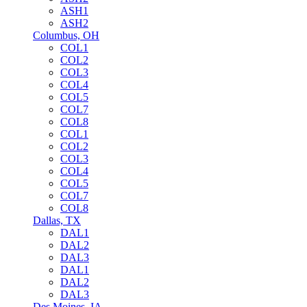
ASH1
ASH2
Columbus, OH
COL1
COL2
COL3
COL4
COL5
COL7
COL8
COL1
COL2
COL3
COL4
COL5
COL7
COL8
Dallas, TX
DAL1
DAL2
DAL3
DAL1
DAL2
DAL3
Des Moines, IA