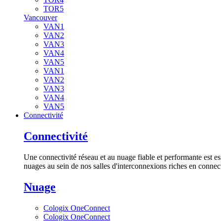
TOR5
Vancouver
VAN1
VAN2
VAN3
VAN4
VAN5
VAN1
VAN2
VAN3
VAN4
VAN5
Connectivité
Connectivité
Une connectivité réseau et au nuage fiable et performante est es
nuages au sein de nos salles d'interconnexions riches en connect
Nuage
Cologix OneConnect
Cologix OneConnect