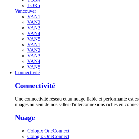
TOR5
Vancouver
VAN1
VAN2
VAN3
VAN4
VAN5
VAN1
VAN2
VAN3
VAN4
VAN5
Connectivité
Connectivité
Une connectivité réseau et au nuage fiable et performante est es
nuages au sein de nos salles d'interconnexions riches en connect
Nuage
Cologix OneConnect
Cologix OneConnect