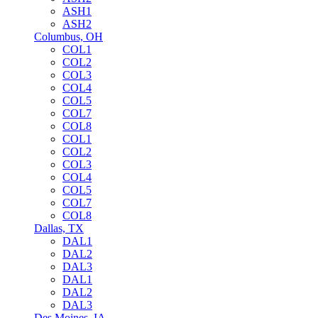
ASH1
ASH2
Columbus, OH
COL1
COL2
COL3
COL4
COL5
COL7
COL8
COL1
COL2
COL3
COL4
COL5
COL7
COL8
Dallas, TX
DAL1
DAL2
DAL3
DAL1
DAL2
DAL3
Des Moines, IA