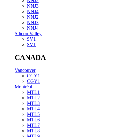
NNJ2
NNJ3
NNJ4
NNJ2
NNJ3
NNJ4
Silicon Valley
SV1
SV1
CANADA
Vancouver
CGY1
CGY1
Montréal
MTL1
MTL2
MTL3
MTL4
MTL5
MTL6
MTL7
MTL8
MTL9