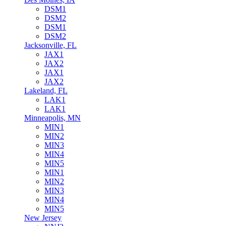
DSM1
DSM2
DSM1
DSM2
Jacksonville, FL
JAX1
JAX2
JAX1
JAX2
Lakeland, FL
LAK1
LAK1
Minneapolis, MN
MIN1
MIN2
MIN3
MIN4
MIN5
MIN1
MIN2
MIN3
MIN4
MIN5
New Jersey