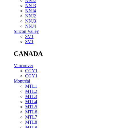
NNJ2
NNJ3
NNJ4
NNJ2
NNJ3
NNJ4
Silicon Valley
SV1
SV1
CANADA
Vancouver
CGY1
CGY1
Montréal
MTL1
MTL2
MTL3
MTL4
MTL5
MTL6
MTL7
MTL8
MTL9