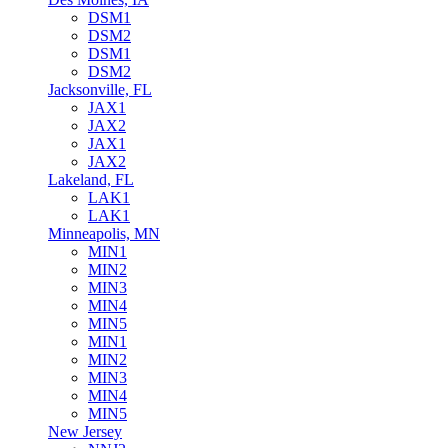
DSM1
DSM2
DSM1
DSM2
Jacksonville, FL
JAX1
JAX2
JAX1
JAX2
Lakeland, FL
LAK1
LAK1
Minneapolis, MN
MIN1
MIN2
MIN3
MIN4
MIN5
MIN1
MIN2
MIN3
MIN4
MIN5
New Jersey