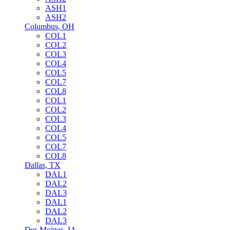
ASH1
ASH2
Columbus, OH
COL1
COL2
COL3
COL4
COL5
COL7
COL8
COL1
COL2
COL3
COL4
COL5
COL7
COL8
Dallas, TX
DAL1
DAL2
DAL3
DAL1
DAL2
DAL3
Des Moines, IA