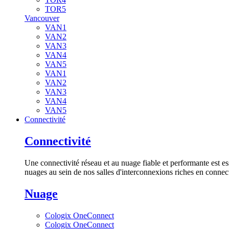
TOR5
Vancouver
VAN1
VAN2
VAN3
VAN4
VAN5
VAN1
VAN2
VAN3
VAN4
VAN5
Connectivité
Connectivité
Une connectivité réseau et au nuage fiable et performante est es
nuages au sein de nos salles d'interconnexions riches en connect
Nuage
Cologix OneConnect
Cologix OneConnect