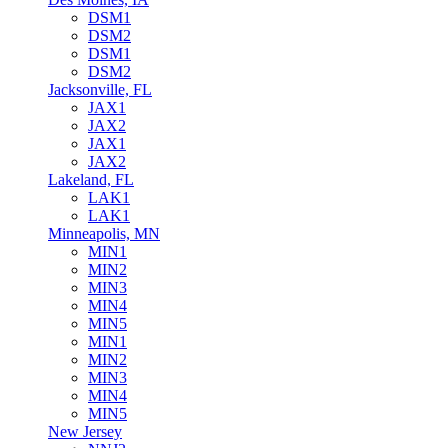
DSM1
DSM2
DSM1
DSM2
Jacksonville, FL
JAX1
JAX2
JAX1
JAX2
Lakeland, FL
LAK1
LAK1
Minneapolis, MN
MIN1
MIN2
MIN3
MIN4
MIN5
MIN1
MIN2
MIN3
MIN4
MIN5
New Jersey