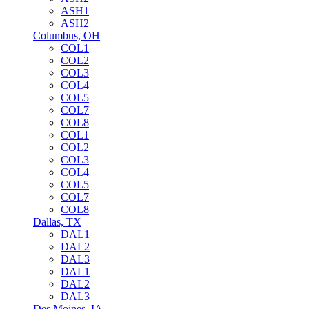
ASH1
ASH2
Columbus, OH
COL1
COL2
COL3
COL4
COL5
COL7
COL8
COL1
COL2
COL3
COL4
COL5
COL7
COL8
Dallas, TX
DAL1
DAL2
DAL3
DAL1
DAL2
DAL3
Des Moines, IA