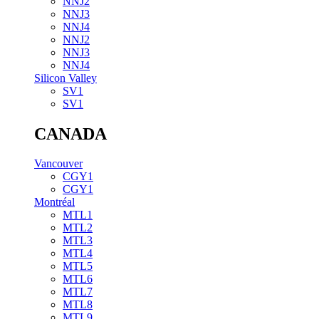
NNJ2
NNJ3
NNJ4
NNJ2
NNJ3
NNJ4
Silicon Valley
SV1
SV1
CANADA
Vancouver
CGY1
CGY1
Montréal
MTL1
MTL2
MTL3
MTL4
MTL5
MTL6
MTL7
MTL8
MTL9