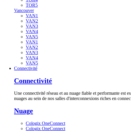
TOR5
Vancouver
VAN1
VAN2
VAN3
VAN4
VAN5
VAN1
VAN2
VAN3
VAN4
VAN5
Connectivité
Connectivité
Une connectivité réseau et au nuage fiable et performante est es
nuages au sein de nos salles d'interconnexions riches en connect
Nuage
Cologix OneConnect
Cologix OneConnect