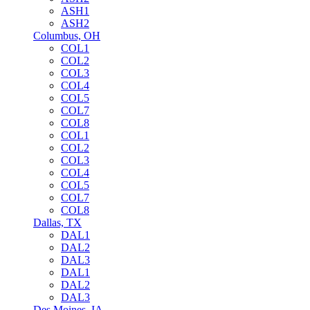
ASH1
ASH2
Columbus, OH
COL1
COL2
COL3
COL4
COL5
COL7
COL8
COL1
COL2
COL3
COL4
COL5
COL7
COL8
Dallas, TX
DAL1
DAL2
DAL3
DAL1
DAL2
DAL3
Des Moines, IA