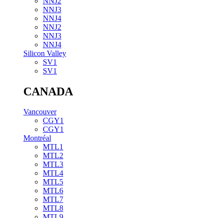
NNJ2
NNJ3
NNJ4
NNJ2
NNJ3
NNJ4
Silicon Valley
SV1
SV1
CANADA
Vancouver
CGY1
CGY1
Montréal
MTL1
MTL2
MTL3
MTL4
MTL5
MTL6
MTL7
MTL8
MTL9