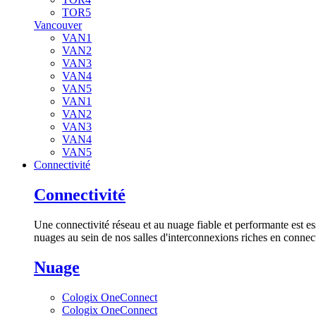
TOR5
Vancouver
VAN1
VAN2
VAN3
VAN4
VAN5
VAN1
VAN2
VAN3
VAN4
VAN5
Connectivité
Connectivité
Une connectivité réseau et au nuage fiable et performante est es
nuages au sein de nos salles d'interconnexions riches en connect
Nuage
Cologix OneConnect
Cologix OneConnect