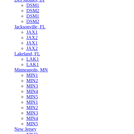
DSM1
DSM2
DSM1
DSM2
Jacksonville, FL
JAX1
JAX2
JAX1
JAX2
Lakeland, FL
LAK1
LAK1
Minneapolis, MN
MIN1
MIN2
MIN3
MIN4
MIN5
MIN1
MIN2
MIN3
MIN4
MIN5
New Jersey