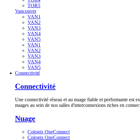
TOR5
Vancouver
VAN1
VAN2
VAN3
VAN4
VAN5
VAN1
VAN2
VAN3
VAN4
VAN5
Connectivité
Connectivité
Une connectivité réseau et au nuage fiable et performante est es
nuages au sein de nos salles d'interconnexions riches en connect
Nuage
Cologix OneConnect
Cologix OneConnect