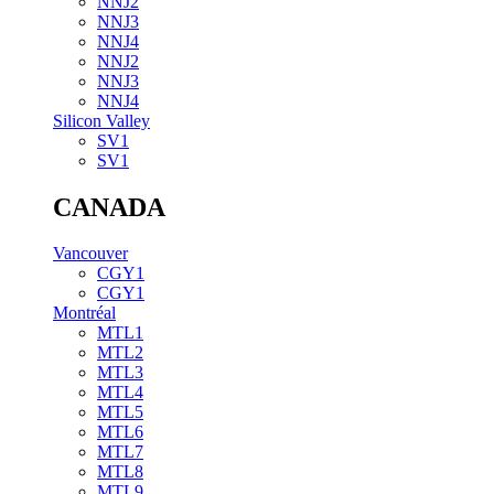
NNJ2
NNJ3
NNJ4
NNJ2
NNJ3
NNJ4
Silicon Valley
SV1
SV1
CANADA
Vancouver
CGY1
CGY1
Montréal
MTL1
MTL2
MTL3
MTL4
MTL5
MTL6
MTL7
MTL8
MTL9