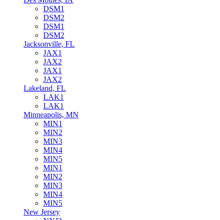
DSM1
DSM2
DSM1
DSM2
Jacksonville, FL
JAX1
JAX2
JAX1
JAX2
Lakeland, FL
LAK1
LAK1
Minneapolis, MN
MIN1
MIN2
MIN3
MIN4
MIN5
MIN1
MIN2
MIN3
MIN4
MIN5
New Jersey