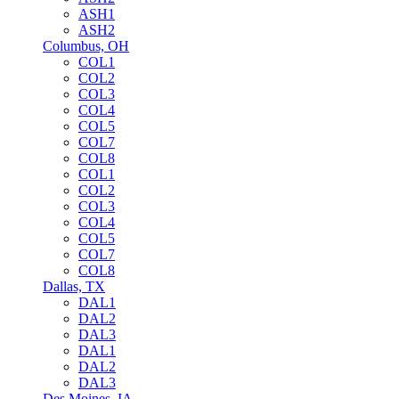
ASH1
ASH2
Columbus, OH
COL1
COL2
COL3
COL4
COL5
COL7
COL8
COL1
COL2
COL3
COL4
COL5
COL7
COL8
Dallas, TX
DAL1
DAL2
DAL3
DAL1
DAL2
DAL3
Des Moines, IA