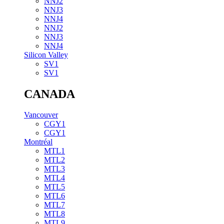
NNJ2
NNJ3
NNJ4
NNJ2
NNJ3
NNJ4
Silicon Valley
SV1
SV1
CANADA
Vancouver
CGY1
CGY1
Montréal
MTL1
MTL2
MTL3
MTL4
MTL5
MTL6
MTL7
MTL8
MTL9