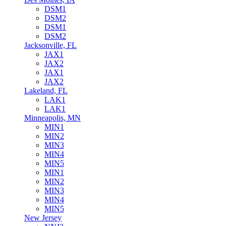
DSM1
DSM2
DSM1
DSM2
Jacksonville, FL
JAX1
JAX2
JAX1
JAX2
Lakeland, FL
LAK1
LAK1
Minneapolis, MN
MIN1
MIN2
MIN3
MIN4
MIN5
MIN1
MIN2
MIN3
MIN4
MIN5
New Jersey