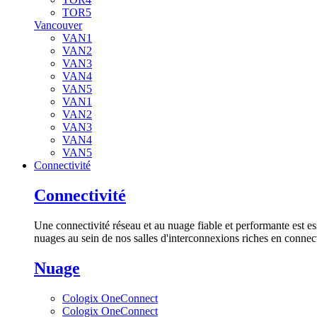
TOR5
Vancouver
VAN1
VAN2
VAN3
VAN4
VAN5
VAN1
VAN2
VAN3
VAN4
VAN5
Connectivité
Connectivité
Une connectivité réseau et au nuage fiable et performante est es
nuages au sein de nos salles d'interconnexions riches en connect
Nuage
Cologix OneConnect
Cologix OneConnect