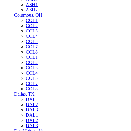
ASH1
ASH2
Columbus, OH
COL1
COL2
COL3
COL4
COL5
COL7
COL8
COL1
COL2
COL3
COL4
COL5
COL7
COL8
Dallas, TX
DAL1
DAL2
DAL3
DAL1
DAL2
DAL3
Des Moines, IA