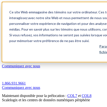
1.866.931.9661
Ce site Web emmagasine des témoins sur votre ordinateur. Ces témo
|
interagissez avec notre site Web et nous permettent de nous souv
Login
personnaliser votre expérience de navigation et pour des analyse
|
médias. Pour en savoir plus sur les témoins que nous utilisons, c
Si vous refusez, vos informations ne seront pas suivies lorsque vo
FR
pour mémoriser votre préférence de ne pas être suivi.
|
Para
fich
Communiquez avec nous
1.866.931.9661
Communiquez avec nous
Maintenant disponible pour la prélocation :
COL7
et
COL8
Scalelogix et les centres de données numériques périphérie