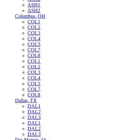
ASH1
ASH2
Columbus, OH
COL1
COL2
COL3
COL4
COL5
COL7
COL8
COL1
COL2
COL3
COL4
COL5
COL7
COL8
Dallas, TX
DAL1
DAL2
DAL3
DAL1
DAL2
DAL3
Des Moines, IA