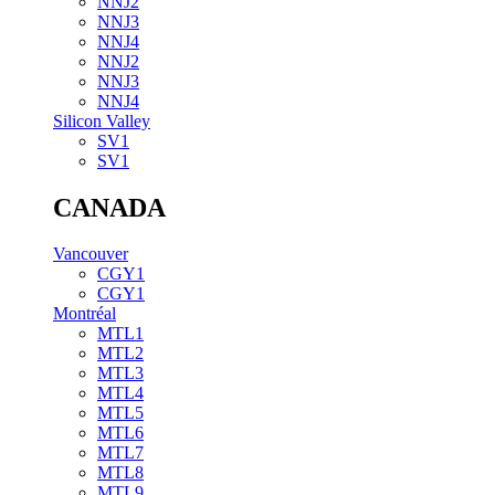
NNJ2
NNJ3
NNJ4
NNJ2
NNJ3
NNJ4
Silicon Valley
SV1
SV1
CANADA
Vancouver
CGY1
CGY1
Montréal
MTL1
MTL2
MTL3
MTL4
MTL5
MTL6
MTL7
MTL8
MTL9