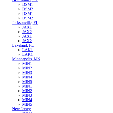
DSM1
DSM2
DSM1
DSM2
Jacksonville, FL
JAX1
JAX2
JAX1
JAX2
Lakeland, FL
LAK1
LAK1
Minneapolis, MN
MIN1
MIN2
MIN3
MIN4
MIN5
MIN1
MIN2
MIN3
MIN4
MIN5
New Jersey