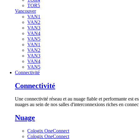
TOR5
Vancouver
VAN1
VAN2
VAN3
VAN4
VAN5
VAN1
VAN2
VAN3
VAN4
VAN5
Connectivité
Connectivité
Une connectivité réseau et au nuage fiable et performante est es
nuages au sein de nos salles d'interconnexions riches en connect
Nuage
Cologix OneConnect
Cologix OneConnect