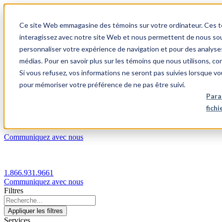
1.866.931.9661
Ce site Web emmagasine des témoins sur votre ordinateur. Ces témo
|
interagissez avec notre site Web et nous permettent de nous souv
Login
personnaliser votre expérience de navigation et pour des analyse
|
médias. Pour en savoir plus sur les témoins que nous utilisons, c
Si vous refusez, vos informations ne seront pas suivies lorsque vo
FR
pour mémoriser votre préférence de ne pas être suivi.
|
Para
fich
Communiquez avec nous
1.866.931.9661
Communiquez avec nous
Filtres
Appliquer les filtres
Services