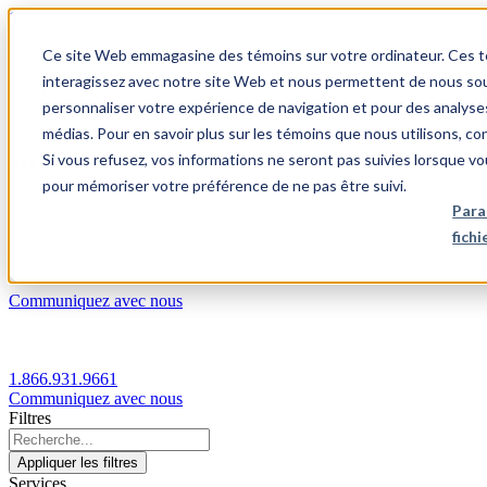
1.866.931.9661
Ce site Web emmagasine des témoins sur votre ordinateur. Ces témo
|
interagissez avec notre site Web et nous permettent de nous souv
Login
personnaliser votre expérience de navigation et pour des analyse
|
médias. Pour en savoir plus sur les témoins que nous utilisons, c
Si vous refusez, vos informations ne seront pas suivies lorsque vo
FR
pour mémoriser votre préférence de ne pas être suivi.
|
Para
fich
Communiquez avec nous
1.866.931.9661
Communiquez avec nous
Filtres
Appliquer les filtres
Services