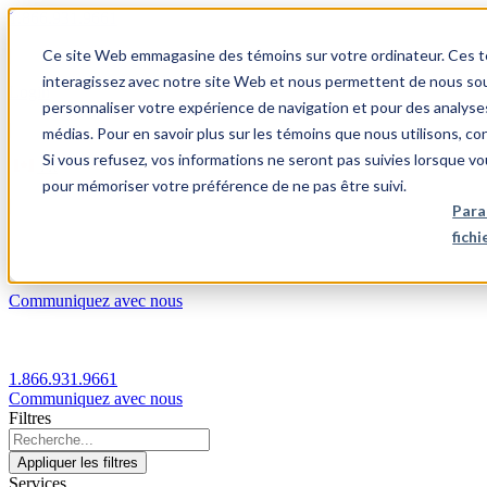
1.866.931.9661
Ce site Web emmagasine des témoins sur votre ordinateur. Ces témo
|
interagissez avec notre site Web et nous permettent de nous souv
Login
personnaliser votre expérience de navigation et pour des analyse
|
médias. Pour en savoir plus sur les témoins que nous utilisons, c
Si vous refusez, vos informations ne seront pas suivies lorsque vo
FR
pour mémoriser votre préférence de ne pas être suivi.
|
Para
fich
Communiquez avec nous
1.866.931.9661
Communiquez avec nous
Filtres
Appliquer les filtres
Services