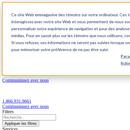
1.866.931.9661
Ce site Web emmagasine des témoins sur votre ordinateur. Ces témo
|
interagissez avec notre site Web et nous permettent de nous souv
Login
personnaliser votre expérience de navigation et pour des analyse
|
médias. Pour en savoir plus sur les témoins que nous utilisons, c
Si vous refusez, vos informations ne seront pas suivies lorsque vo
FR
pour mémoriser votre préférence de ne pas être suivi.
|
Para
fich
Communiquez avec nous
1.866.931.9661
Communiquez avec nous
Filtres
Appliquer les filtres
Services