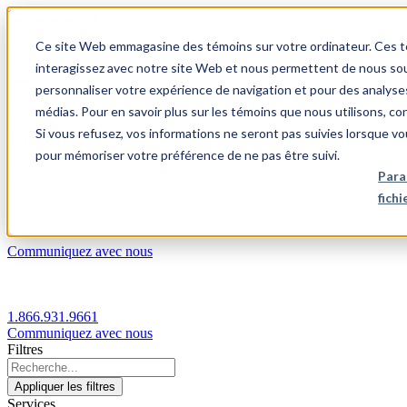
1.866.931.9661
Ce site Web emmagasine des témoins sur votre ordinateur. Ces témo
|
interagissez avec notre site Web et nous permettent de nous souv
Login
personnaliser votre expérience de navigation et pour des analyse
|
médias. Pour en savoir plus sur les témoins que nous utilisons, c
Si vous refusez, vos informations ne seront pas suivies lorsque vo
FR
pour mémoriser votre préférence de ne pas être suivi.
|
Para
fich
Communiquez avec nous
1.866.931.9661
Communiquez avec nous
Filtres
Appliquer les filtres
Services