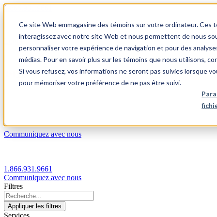
1.866.931.9661
Ce site Web emmagasine des témoins sur votre ordinateur. Ces témo
|
interagissez avec notre site Web et nous permettent de nous souv
Login
personnaliser votre expérience de navigation et pour des analyse
|
médias. Pour en savoir plus sur les témoins que nous utilisons, c
Si vous refusez, vos informations ne seront pas suivies lorsque vo
FR
pour mémoriser votre préférence de ne pas être suivi.
|
Para
fich
Communiquez avec nous
1.866.931.9661
Communiquez avec nous
Filtres
Appliquer les filtres
Services