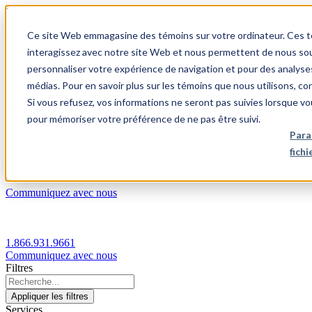
1.866.931.9661
Ce site Web emmagasine des témoins sur votre ordinateur. Ces témo
|
interagissez avec notre site Web et nous permettent de nous souv
Login
personnaliser votre expérience de navigation et pour des analyse
|
médias. Pour en savoir plus sur les témoins que nous utilisons, c
Si vous refusez, vos informations ne seront pas suivies lorsque vo
FR
pour mémoriser votre préférence de ne pas être suivi.
|
Para
fich
Communiquez avec nous
1.866.931.9661
Communiquez avec nous
Filtres
Appliquer les filtres
Services