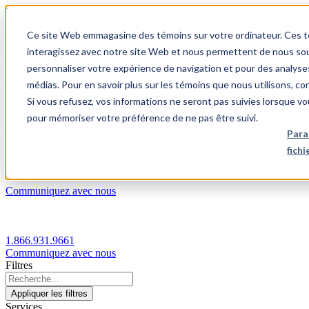
1.866.931.9661
Ce site Web emmagasine des témoins sur votre ordinateur. Ces témo
|
interagissez avec notre site Web et nous permettent de nous souv
Login
personnaliser votre expérience de navigation et pour des analyse
|
médias. Pour en savoir plus sur les témoins que nous utilisons, c
Si vous refusez, vos informations ne seront pas suivies lorsque vo
FR
pour mémoriser votre préférence de ne pas être suivi.
|
Para
fich
Communiquez avec nous
1.866.931.9661
Communiquez avec nous
Filtres
Appliquer les filtres
Services