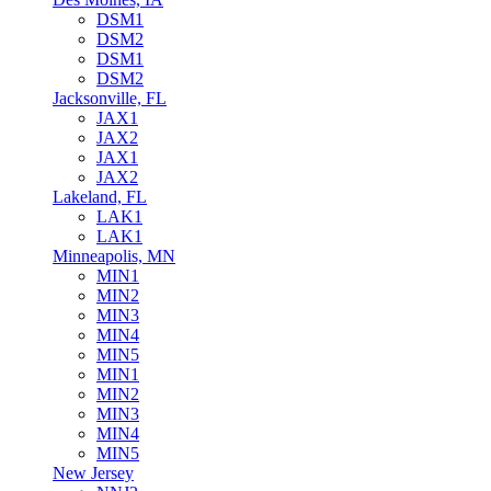
DSM1
DSM2
DSM1
DSM2
Jacksonville, FL
JAX1
JAX2
JAX1
JAX2
Lakeland, FL
LAK1
LAK1
Minneapolis, MN
MIN1
MIN2
MIN3
MIN4
MIN5
MIN1
MIN2
MIN3
MIN4
MIN5
New Jersey