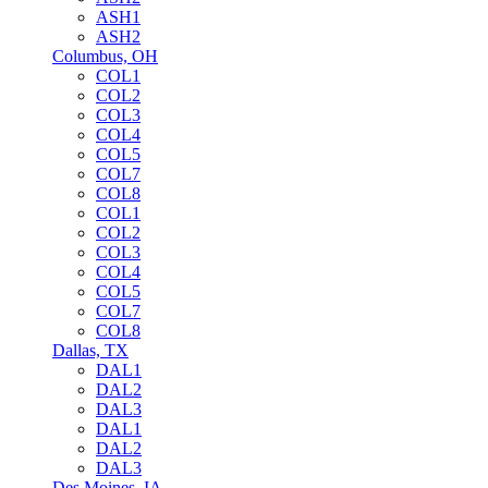
ASH1
ASH2
Columbus, OH
COL1
COL2
COL3
COL4
COL5
COL7
COL8
COL1
COL2
COL3
COL4
COL5
COL7
COL8
Dallas, TX
DAL1
DAL2
DAL3
DAL1
DAL2
DAL3
Des Moines, IA