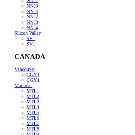
NNJ2
NNJ3
NNJ4
NNJ2
NNJ3
NNJ4
Silicon Valley
SV1
SV1
CANADA
Vancouver
CGY1
CGY1
Montréal
MTL1
MTL2
MTL3
MTL4
MTL5
MTL6
MTL7
MTL8
MTL9