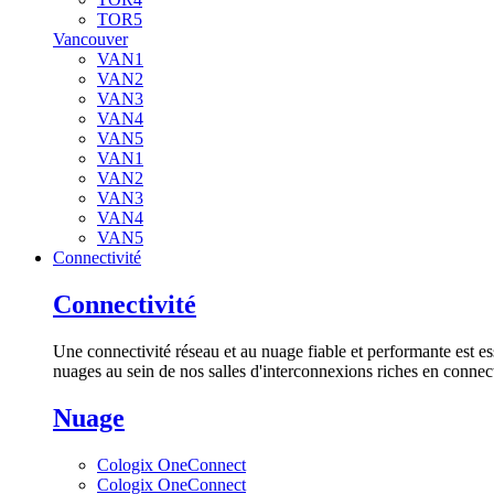
TOR5
Vancouver
VAN1
VAN2
VAN3
VAN4
VAN5
VAN1
VAN2
VAN3
VAN4
VAN5
Connectivité
Connectivité
Une connectivité réseau et au nuage fiable et performante est es
nuages au sein de nos salles d'interconnexions riches en connect
Nuage
Cologix OneConnect
Cologix OneConnect