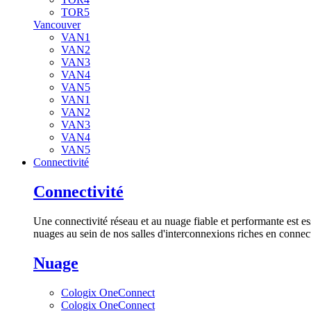
TOR5
Vancouver
VAN1
VAN2
VAN3
VAN4
VAN5
VAN1
VAN2
VAN3
VAN4
VAN5
Connectivité
Connectivité
Une connectivité réseau et au nuage fiable et performante est es
nuages au sein de nos salles d'interconnexions riches en connect
Nuage
Cologix OneConnect
Cologix OneConnect