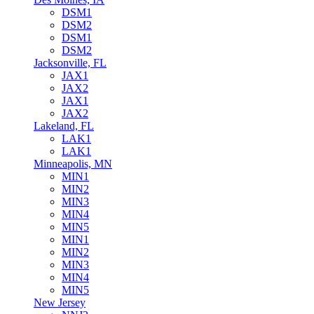
DSM1
DSM2
DSM1
DSM2
Jacksonville, FL
JAX1
JAX2
JAX1
JAX2
Lakeland, FL
LAK1
LAK1
Minneapolis, MN
MIN1
MIN2
MIN3
MIN4
MIN5
MIN1
MIN2
MIN3
MIN4
MIN5
New Jersey