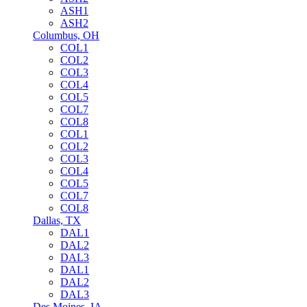
ASH1
ASH2
Columbus, OH
COL1
COL2
COL3
COL4
COL5
COL7
COL8
COL1
COL2
COL3
COL4
COL5
COL7
COL8
Dallas, TX
DAL1
DAL2
DAL3
DAL1
DAL2
DAL3
Des Moines, IA