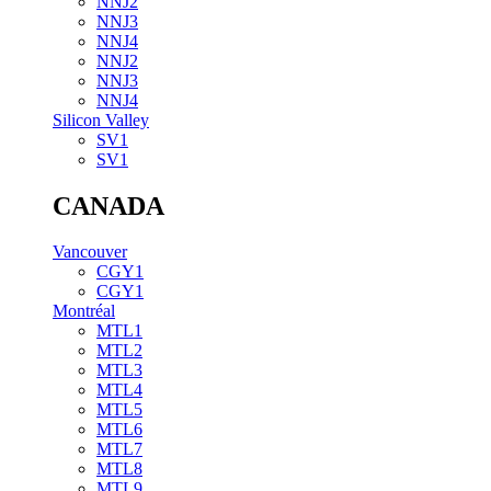
NNJ2
NNJ3
NNJ4
NNJ2
NNJ3
NNJ4
Silicon Valley
SV1
SV1
CANADA
Vancouver
CGY1
CGY1
Montréal
MTL1
MTL2
MTL3
MTL4
MTL5
MTL6
MTL7
MTL8
MTL9