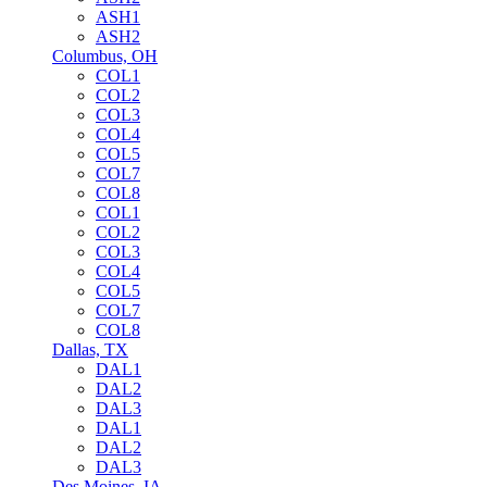
ASH1
ASH2
Columbus, OH
COL1
COL2
COL3
COL4
COL5
COL7
COL8
COL1
COL2
COL3
COL4
COL5
COL7
COL8
Dallas, TX
DAL1
DAL2
DAL3
DAL1
DAL2
DAL3
Des Moines, IA