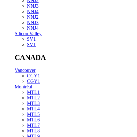
NNJ2
NNJ3
NNJ4
NNJ2
NNJ3
NNJ4
Silicon Valley
SV1
SV1
CANADA
Vancouver
CGY1
CGY1
Montréal
MTL1
MTL2
MTL3
MTL4
MTL5
MTL6
MTL7
MTL8
MTL9