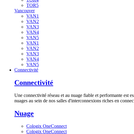
TOR5
Vancouver
VAN1
VAN2
VAN3
VAN4
VAN5
VAN1
VAN2
VAN3
VAN4
VAN5
Connectivité
Connectivité
Une connectivité réseau et au nuage fiable et performante est es
nuages au sein de nos salles d'interconnexions riches en connect
Nuage
Cologix OneConnect
Cologix OneConnect