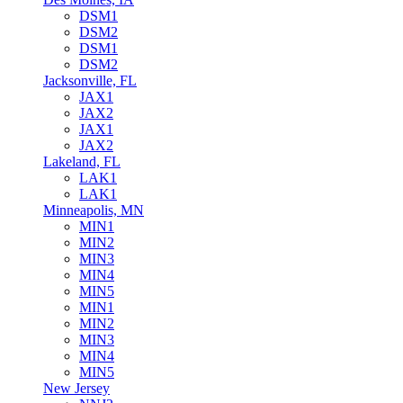
DSM1
DSM2
DSM1
DSM2
Jacksonville, FL
JAX1
JAX2
JAX1
JAX2
Lakeland, FL
LAK1
LAK1
Minneapolis, MN
MIN1
MIN2
MIN3
MIN4
MIN5
MIN1
MIN2
MIN3
MIN4
MIN5
New Jersey