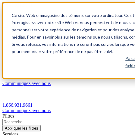
1.866.931.9661
Ce site Web emmagasine des témoins sur votre ordinateur. Ces témo
|
interagissez avec notre site Web et nous permettent de nous souv
Login
personnaliser votre expérience de navigation et pour des analyse
|
médias. Pour en savoir plus sur les témoins que nous utilisons, c
Si vous refusez, vos informations ne seront pas suivies lorsque vo
FR
pour mémoriser votre préférence de ne pas être suivi.
|
Para
fich
Communiquez avec nous
1.866.931.9661
Communiquez avec nous
Filtres
Appliquer les filtres
Services