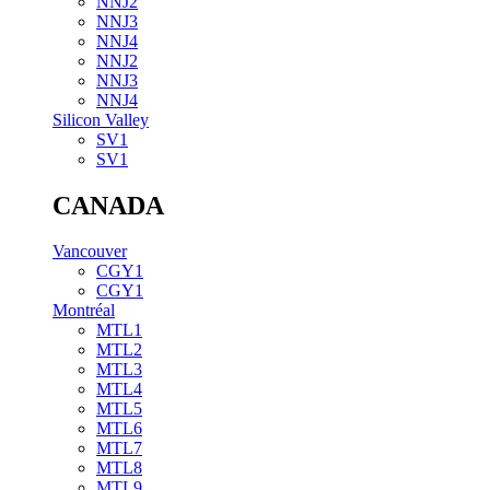
NNJ2
NNJ3
NNJ4
NNJ2
NNJ3
NNJ4
Silicon Valley
SV1
SV1
CANADA
Vancouver
CGY1
CGY1
Montréal
MTL1
MTL2
MTL3
MTL4
MTL5
MTL6
MTL7
MTL8
MTL9