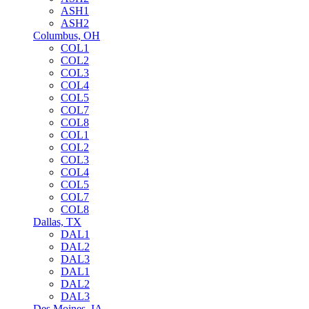
ASH1
ASH2
Columbus, OH
COL1
COL2
COL3
COL4
COL5
COL7
COL8
COL1
COL2
COL3
COL4
COL5
COL7
COL8
Dallas, TX
DAL1
DAL2
DAL3
DAL1
DAL2
DAL3
Des Moines, IA