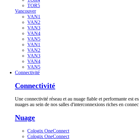
TOR5
Vancouver
VAN1
VAN2
VAN3
VAN4
VAN5
VAN1
VAN2
VAN3
VAN4
VAN5
Connectivité
Connectivité
Une connectivité réseau et au nuage fiable et performante est es
nuages au sein de nos salles d'interconnexions riches en connect
Nuage
Cologix OneConnect
Cologix OneConnect