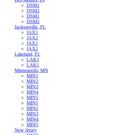
DSM1
DSM2
DSM1
DSM2
Jacksonville, FL
JAX1
JAX2
JAX1
JAX2
Lakeland, FL
LAK1
LAK1
Minneapolis, MN
MIN1
MIN2
MIN3
MIN4
MIN5
MIN1
MIN2
MIN3
MIN4
MIN5
New Jersey