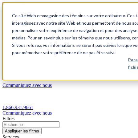
1.866.931.9661
Ce site Web emmagasine des témoins sur votre ordinateur. Ces témo
|
interagissez avec notre site Web et nous permettent de nous souv
Login
personnaliser votre expérience de navigation et pour des analyse
|
médias. Pour en savoir plus sur les témoins que nous utilisons, c
Si vous refusez, vos informations ne seront pas suivies lorsque vo
FR
pour mémoriser votre préférence de ne pas être suivi.
|
Para
fich
Communiquez avec nous
1.866.931.9661
Communiquez avec nous
Filtres
Appliquer les filtres
Services