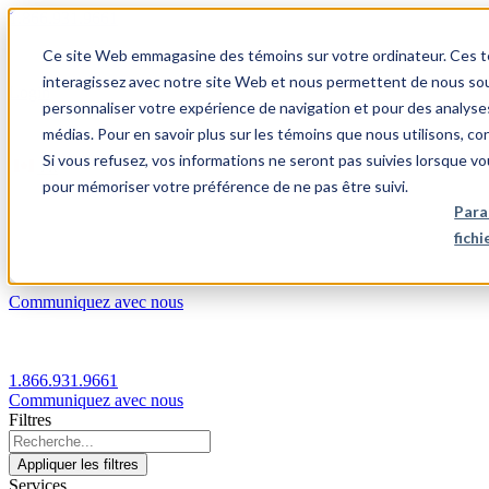
1.866.931.9661
Ce site Web emmagasine des témoins sur votre ordinateur. Ces témo
|
interagissez avec notre site Web et nous permettent de nous souv
Login
personnaliser votre expérience de navigation et pour des analyse
|
médias. Pour en savoir plus sur les témoins que nous utilisons, c
Si vous refusez, vos informations ne seront pas suivies lorsque vo
FR
pour mémoriser votre préférence de ne pas être suivi.
|
Para
fich
Communiquez avec nous
1.866.931.9661
Communiquez avec nous
Filtres
Appliquer les filtres
Services