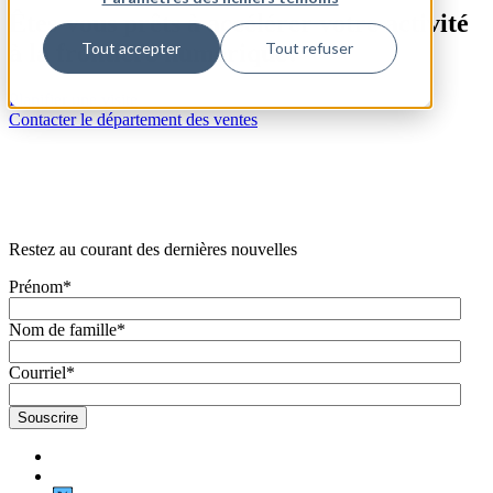
Êtes-vous prêts à accélérer votre activité
à la frontière numérique?
Tout accepter
Tout refuser
Planifier une visite
Contacter le département des ventes
Restez au courant des dernières nouvelles
Prénom
*
Nom de famille
*
Courriel
*