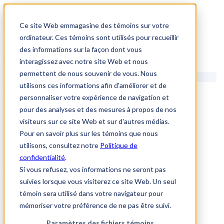
1.866.931.9661
Ce site Web emmagasine des témoins sur votre
|
ordinateur. Ces témoins sont utilisés pour recueillir
Login
des informations sur la façon dont vous
|
interagissez avec notre site Web et nous
permettent de nous souvenir de vous. Nous
FR
utilisons ces informations afin d'améliorer et de
|
personnaliser votre expérience de navigation et
pour des analyses et des mesures à propos de nos
visiteurs sur ce site Web et sur d'autres médias.
Pour en savoir plus sur les témoins que nous
Communiquez avec nous
utilisons, consultez notre
Politique de
confidentialité
.
Si vous refusez, vos informations ne seront pas
1.866.931.9661
suivies lorsque vous visiterez ce site Web. Un seul
Communiquez avec nous
témoin sera utilisé dans votre navigateur pour
Foire aux questions 5
mémoriser votre préférence de ne pas être suivi.
Paramètres des fichiers témoins