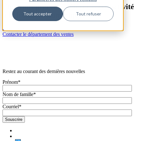
Êtes-vous prêts à accélérer votre activité
à la frontière numérique?
Tout accepter
Tout refuser
Planifier une visite
Contacter le département des ventes
Restez au courant des dernières nouvelles
Prénom
*
Nom de famille
*
Courriel
*