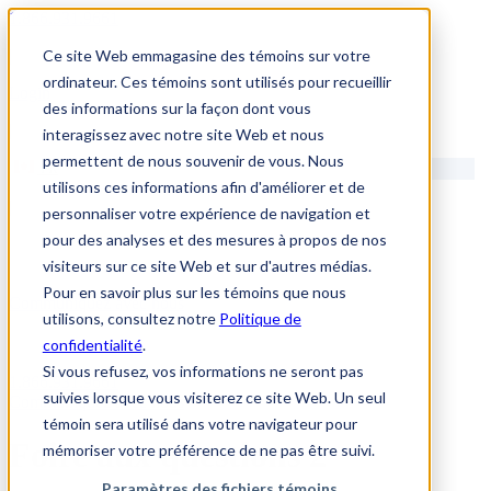
1.866.931.9661
Ce site Web emmagasine des témoins sur votre
|
ordinateur. Ces témoins sont utilisés pour recueillir
Login
des informations sur la façon dont vous
|
interagissez avec notre site Web et nous
permettent de nous souvenir de vous. Nous
FR
utilisons ces informations afin d'améliorer et de
|
personnaliser votre expérience de navigation et
pour des analyses et des mesures à propos de nos
visiteurs sur ce site Web et sur d'autres médias.
Pour en savoir plus sur les témoins que nous
Communiquez avec nous
utilisons, consultez notre
Politique de
confidentialité
.
Si vous refusez, vos informations ne seront pas
1.866.931.9661
suivies lorsque vous visiterez ce site Web. Un seul
Communiquez avec nous
témoin sera utilisé dans votre navigateur pour
Foire aux questions 2
mémoriser votre préférence de ne pas être suivi.
Paramètres des fichiers témoins