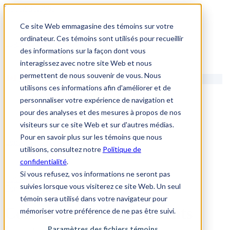
1.866.931.9661
Ce site Web emmagasine des témoins sur votre
|
ordinateur. Ces témoins sont utilisés pour recueillir
Login
des informations sur la façon dont vous
|
interagissez avec notre site Web et nous
permettent de nous souvenir de vous. Nous
FR
utilisons ces informations afin d'améliorer et de
|
personnaliser votre expérience de navigation et
pour des analyses et des mesures à propos de nos
visiteurs sur ce site Web et sur d'autres médias.
Pour en savoir plus sur les témoins que nous
Communiquez avec nous
utilisons, consultez notre
Politique de
confidentialité
.
Si vous refusez, vos informations ne seront pas
1.866.931.9661
suivies lorsque vous visiterez ce site Web. Un seul
Communiquez avec nous
témoin sera utilisé dans votre navigateur pour
Comment les déploiements
mémoriser votre préférence de ne pas être suivi.
Paramètres des fichiers témoins