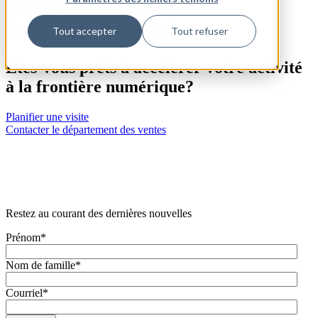
haute densité NNJ3
Support/Soutien?
Tout accepter
Tout refuser
Êtes-vous prêts à accélérer votre activité
à la frontière numérique?
Planifier une visite
Contacter le département des ventes
Restez au courant des dernières nouvelles
Prénom
*
Nom de famille
*
Courriel
*