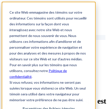
1.866.931.9661
Ce site Web emmagasine des témoins sur votre
|
ordinateur. Ces témoins sont utilisés pour recueillir
Login
des informations sur la façon dont vous
|
interagissez avec notre site Web et nous
permettent de nous souvenir de vous. Nous
FR
utilisons ces informations afin d'améliorer et de
|
personnaliser votre expérience de navigation et
pour des analyses et des mesures à propos de nos
visiteurs sur ce site Web et sur d'autres médias.
Pour en savoir plus sur les témoins que nous
Communiquez avec nous
utilisons, consultez notre
Politique de
confidentialité
.
Si vous refusez, vos informations ne seront pas
1.866.931.9661
suivies lorsque vous visiterez ce site Web. Un seul
Communiquez avec nous
témoin sera utilisé dans votre navigateur pour
Quel type de soutien sur site est
mémoriser votre préférence de ne pas être suivi.
Paramètres des fichiers témoins