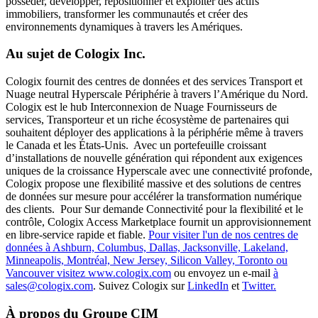
posséder, développer, repositionner et exploiter des actifs
immobiliers, transformer les communautés et créer des
environnements dynamiques à travers les Amériques.
Au sujet de Cologix Inc.
Cologix fournit des centres de données et des services Transport et
Nuage neutral Hyperscale Périphérie à travers l’Amérique du Nord.
Cologix est le hub Interconnexion de Nuage Fournisseurs de
services, Transporteur et un riche écosystème de partenaires qui
souhaitent déployer des applications à la périphérie même à travers
le Canada et les États-Unis. Avec un portefeuille croissant
d’installations de nouvelle génération qui répondent aux exigences
uniques de la croissance Hyperscale avec une connectivité profonde,
Cologix propose une flexibilité massive et des solutions de centres
de données sur mesure pour accélérer la transformation numérique
des clients. Pour Sur demande Connectivité pour la flexibilité et le
contrôle, Cologix Access Marketplace fournit un approvisionnement
en libre-service rapide et fiable.
Pour visiter l'un de nos centres de
données à Ashburn, Columbus, Dallas, Jacksonville, Lakeland,
Minneapolis, Montréal, New Jersey, Silicon Valley, Toronto ou
Vancouver visitez www.cologix.com
ou envoyez un e-mail
à
sales@cologix.com
. Suivez Cologix sur
LinkedIn
et
Twitter.
À propos du Groupe CIM