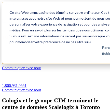
1.866.931.9661
Ce site Web emmagasine des témoins sur votre ordinateur. Ces témo
|
interagissez avec notre site Web et nous permettent de nous souv
Login
personnaliser votre expérience de navigation et pour des analyse
|
médias. Pour en savoir plus sur les témoins que nous utilisons, c
Si vous refusez, vos informations ne seront pas suivies lorsque vo
FR
pour mémoriser votre préférence de ne pas être suivi.
|
Para
fich
Communiquez avec nous
1.866.931.9661
Communiquez avec nous
Cologix et le groupe CIM terminent le
centre de données Scalelogix à Toronto