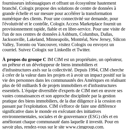
fournisseurs infonuagiques et offrant un écosystème hautement
branché, Cologix propose des solutions de centre de données à
grande échelle et sur mesure pour accélérer la transformation
numérique des clients. Pour une connectivité sur demande, pour
l'évolutivité et le contrôle, Cologix Access Marketplace fournit un
provisionnement rapide, fiable et en libre-service. Pour une visite de
l'un de nos centres de données à Ashburn, Columbus, Dallas,
Jacksonville, Lakeland, Minneapolis, Montréal, New Jersey, Silicon
Valley, Toronto ou Vancouver, visitez Cologix ou envoyez un
courriel. Suivez Cologix sur LinkedIn et Twitter.
À propos du groupe C
IM CIM est un propriétaire, un opérateur,
un prêteur et un développeur de biens immobiliers et
d'infrastructures axés sur la collectivité. Depuis 1994, CIM cherche
à créer de la valeur dans les projets et à avoir un impact positif sur la
vie des personnes dans les communautés des Amériques en réalisant
plus de 60 milliards $ de projets immobiliers et d'infrastructures
essentiels. L'équipe diversifiée d'experts de CIM met en œuvre ses
vastes connaissances et son approche disciplinée par la gestion
pratique des biens immobiliers, de la due diligence à la cession en
passant par l'exploitation. CIM s'efforce de faire une différence
significative dans le monde en exécutant des initiatives
environnementales, sociales et de gouvernance (ESG) clés et en
améliorant chaque communauté dans laquelle il investit. Pour en
savoir plus, rendez-vous sur le site www.cimgroup.com.