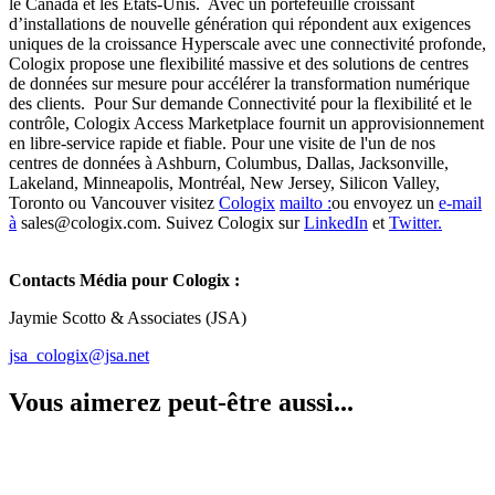
le Canada et les États-Unis. Avec un portefeuille croissant
d’installations de nouvelle génération qui répondent aux exigences
uniques de la croissance Hyperscale avec une connectivité profonde,
Cologix propose une flexibilité massive et des solutions de centres
de données sur mesure pour accélérer la transformation numérique
des clients. Pour Sur demande Connectivité pour la flexibilité et le
contrôle, Cologix Access Marketplace fournit un approvisionnement
en libre-service rapide et fiable. Pour une visite de l'un de nos
centres de données à Ashburn, Columbus, Dallas, Jacksonville,
Lakeland, Minneapolis, Montréal, New Jersey, Silicon Valley,
Toronto ou Vancouver visitez
Cologix
mailto :
ou envoyez un
e-mail
à
sales@cologix.com. Suivez Cologix sur
LinkedIn
et
Twitter.
Contacts Média pour Cologix :
Jaymie Scotto & Associates (JSA)
jsa_
c
ologix@jsa.net
Vous aimerez peut-être aussi...