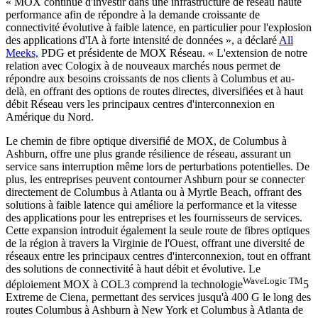
« MOX continue d'investir dans une infrastructure de réseau haute
performance afin de répondre à la demande croissante de
connectivité évolutive à faible latence, en particulier pour l'explosion
des applications d'IA à forte intensité de données », a déclaré
All
Meeks,
PDG et présidente de MOX Réseau. « L'extension de notre
relation avec Cologix à de nouveaux marchés nous permet de
répondre aux besoins croissants de nos clients à Columbus et au-
delà, en offrant des options de routes directes, diversifiées et à haut
débit Réseau vers les principaux centres d'interconnexion en
Amérique du Nord.
Le chemin de fibre optique diversifié de MOX, de Columbus à
Ashburn, offre une plus grande résilience de réseau, assurant un
service sans interruption même lors de perturbations potentielles. De
plus, les entreprises peuvent contourner Ashburn pour se connecter
directement de Columbus à Atlanta ou à Myrtle Beach, offrant des
solutions à faible latence qui améliore la performance et la vitesse
des applications pour les entreprises et les fournisseurs de services.
Cette expansion introduit également la seule route de fibres optiques
de la région à travers la Virginie de l'Ouest, offrant une diversité de
réseaux entre les principaux centres d'interconnexion, tout en offrant
des solutions de connectivité à haut débit et évolutive. Le
WaveLogic TM
déploiement MOX à COL3 comprend la technologie
5
Extreme de Ciena, permettant des services jusqu'à 400 G le long des
routes Columbus à Ashburn à New York et Columbus à Atlanta de