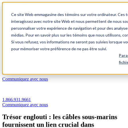
1.866.931.9661
Ce site Web emmagasine des témoins sur votre ordinateur. Ces témo
|
interagissez avec notre site Web et nous permettent de nous souv
Login
personnaliser votre expérience de navigation et pour des analyse
|
médias. Pour en savoir plus sur les témoins que nous utilisons, c
Si vous refusez, vos informations ne seront pas suivies lorsque vo
FR
pour mémoriser votre préférence de ne pas être suivi.
|
Para
fich
Communiquez avec nous
1.866.931.9661
Communiquez avec nous
Trésor englouti : les câbles sous-marins
fournissent un lien crucial dans