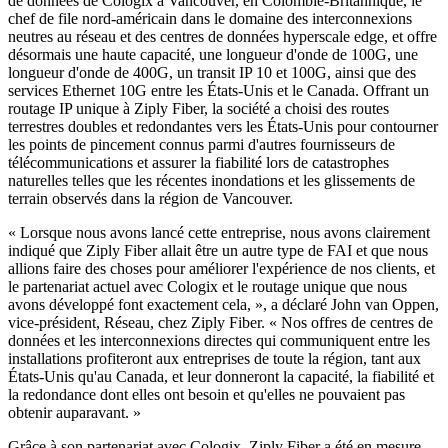
de données de Cologix à Vancouver, en Colombie-Britannique, le
chef de file nord-américain dans le domaine des interconnexions
neutres au réseau et des centres de données hyperscale edge, et offre
désormais une haute capacité, une longueur d'onde de 100G, une
longueur d'onde de 400G, un transit IP 10 et 100G, ainsi que des
services Ethernet 10G entre les États-Unis et le Canada. Offrant un
routage IP unique à Ziply Fiber, la société a choisi des routes
terrestres doubles et redondantes vers les États-Unis pour contourner
les points de pincement connus parmi d'autres fournisseurs de
télécommunications et assurer la fiabilité lors de catastrophes
naturelles telles que les récentes inondations et les glissements de
terrain observés dans la région de Vancouver.
« Lorsque nous avons lancé cette entreprise, nous avons clairement
indiqué que Ziply Fiber allait être un autre type de FAI et que nous
allions faire des choses pour améliorer l'expérience de nos clients, et
le partenariat actuel avec Cologix et le routage unique que nous
avons développé font exactement cela, », a déclaré John van Oppen,
vice-président, Réseau, chez Ziply Fiber. « Nos offres de centres de
données et les interconnexions directes qui communiquent entre les
installations profiteront aux entreprises de toute la région, tant aux
États-Unis qu'au Canada, et leur donneront la capacité, la fiabilité et
la redondance dont elles ont besoin et qu'elles ne pouvaient pas
obtenir auparavant. »
Grâce à son partenariat avec Cologix, Ziply Fiber a été en mesure