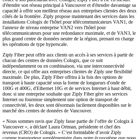
d'étendre son réseau principal à Vancouver et d'étendre davantage sa
capacité à offrir son meilleur réseau aux entreprises clientes des deux
côtés de la frontière. Ziply propose maintenant des services dans les
installations Cologix de l'hôtel pour télécommunicateurs VAN1, de
l'annexe de niveau entreprise VAN2 vers l'hôtel pour
télécommunicateurs pour une redondance maximale, et de VAN3, le
plus grand centre de données neutre de la région, prenant en charge
les opérations de type hyperscale.
Ziply Fiber peut offrir aux clients un accès à ses services à partir de
chacun des centres de données Cologix, que ce soit
indépendamment ou en combinaison, via une interconnectivité
directe, ce qui offre aux entreprises clientes de Ziply une flexibilité
maximale. De plus, Ziply Fiber offrira à la fois des options de
transport à haute capacité sous la forme de longueurs d'onde de
100G et 400G, d'Ethernet 10G et de services Internet à haut débit,
donc si une entreprise souhaite que Ziply Fiber gère ses services
Internet ou fournisse simplement une option de transport de
connectivité, les deux sont désormais facilement disponibles sur le
marché des centres de données de Vancouver.
« Nous sommes ravis que Ziply fasse partie de l’offre de Cologix à
Vancouver », a déclaré Laura Ortman, présidente et chef des
revenus (CRO) de Cologix. « C’est formidable d’avoir Ziply
comme transporteur supplémentaire dans notre écosystème que nous