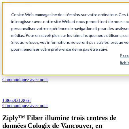
1.866.931.9661
Ce site Web emmagasine des témoins sur votre ordinateur. Ces témo
|
interagissez avec notre site Web et nous permettent de nous souv
Login
personnaliser votre expérience de navigation et pour des analyse
|
médias. Pour en savoir plus sur les témoins que nous utilisons, c
Si vous refusez, vos informations ne seront pas suivies lorsque vo
FR
pour mémoriser votre préférence de ne pas être suivi.
|
Para
fich
Communiquez avec nous
1.866.931.9661
Communiquez avec nous
Ziply™ Fiber illumine trois centres de
données Cologix de Vancouver, en