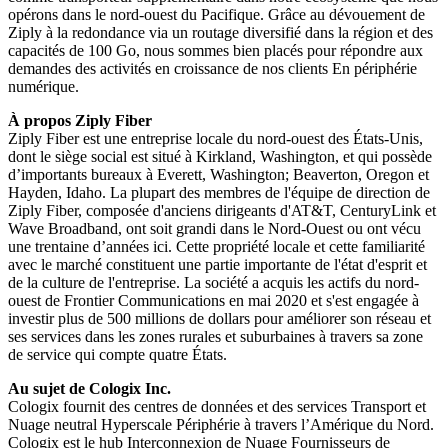
opérons dans le nord-ouest du Pacifique. Grâce au dévouement de
Ziply à la redondance via un routage diversifié dans la région et des
capacités de 100 Go, nous sommes bien placés pour répondre aux
demandes des activités en croissance de nos clients En périphérie
numérique.
À propos Ziply Fiber
Ziply Fiber est une entreprise locale du nord-ouest des États-Unis,
dont le siège social est situé à Kirkland, Washington, et qui possède
d’importants bureaux à Everett, Washington; Beaverton, Oregon et
Hayden, Idaho. La plupart des membres de l'équipe de direction de
Ziply Fiber, composée d'anciens dirigeants d'AT&T, CenturyLink et
Wave Broadband, ont soit grandi dans le Nord-Ouest ou ont vécu
une trentaine d’années ici. Cette propriété locale et cette familiarité
avec le marché constituent une partie importante de l'état d'esprit et
de la culture de l'entreprise. La société a acquis les actifs du nord-
ouest de Frontier Communications en mai 2020 et s'est engagée à
investir plus de 500 millions de dollars pour améliorer son réseau et
ses services dans les zones rurales et suburbaines à travers sa zone
de service qui compte quatre États.
Au sujet de Cologix Inc.
Cologix fournit des centres de données et des services Transport et
Nuage neutral Hyperscale Périphérie à travers l’Amérique du Nord.
Cologix est le hub Interconnexion de Nuage Fournisseurs de