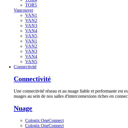
TOR5
Vancouver
VAN1
VAN2
VAN3
VAN4
VAN5
VAN1
VAN2
VAN3
VAN4
VAN5
Connectivité
Connectivité
Une connectivité réseau et au nuage fiable et performante est es
nuages au sein de nos salles d'interconnexions riches en connect
Nuage
Cologix OneConnect
Cologix OneConnect