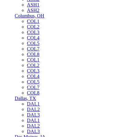
ASH1
ASH2
Columbus, OH
COL1
COL2
COL3
COL4
COL5
COL7
COL8
COL1
COL2
COL3
COL4
COL5
COL7
COL8
Dallas, TX
DAL1
DAL2
DAL3
DAL1
DAL2
DAL3
Des Moines, IA