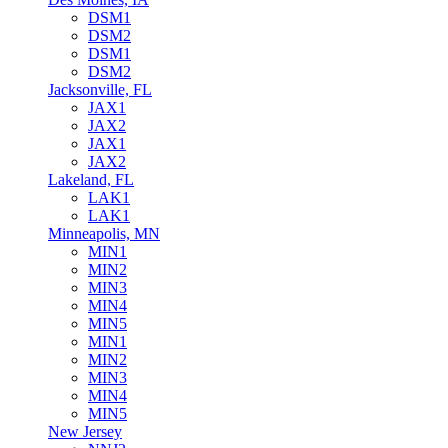
DSM1
DSM2
DSM1
DSM2
Jacksonville, FL
JAX1
JAX2
JAX1
JAX2
Lakeland, FL
LAK1
LAK1
Minneapolis, MN
MIN1
MIN2
MIN3
MIN4
MIN5
MIN1
MIN2
MIN3
MIN4
MIN5
New Jersey