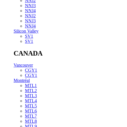
NNJ2
NNJ3
NNJ4
NNJ2
NNJ3
NNJ4
Silicon Valley
SV1
SV1
CANADA
Vancouver
CGY1
CGY1
Montréal
MTL1
MTL2
MTL3
MTL4
MTL5
MTL6
MTL7
MTL8
MTL9