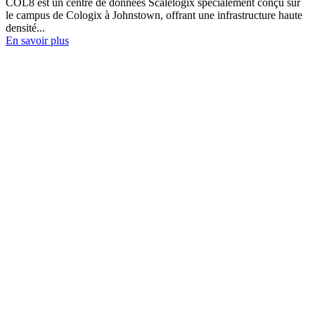
COL8 est un centre de données Scalelogix spécialement conçu sur
le campus de Cologix à Johnstown, offrant une infrastructure haute
densité...
En savoir plus