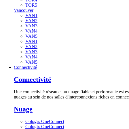
TOR5
Vancouver
VAN1
VAN2
VAN3
VAN4
VAN5
VAN1
VAN2
VAN3
VAN4
VAN5
Connectivité
Connectivité
Une connectivité réseau et au nuage fiable et performante est es
nuages au sein de nos salles d'interconnexions riches en connect
Nuage
Cologix OneConnect
Cologix OneConnect