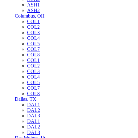
ASH1
ASH2
Columbus, OH
COL1
COL2
COL3
COL4
COL5
COL7
COL8
COL1
COL2
COL3
COL4
COL5
COL7
COL8
Dallas, TX
DAL1
DAL2
DAL3
DAL1
DAL2
DAL3
Des Moines, IA