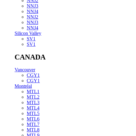
NNJ2
NNJ3
NNJ4
NNJ2
NNJ3
NNJ4
Silicon Valley
SV1
SV1
CANADA
Vancouver
CGY1
CGY1
Montréal
MTL1
MTL2
MTL3
MTL4
MTL5
MTL6
MTL7
MTL8
MTL9