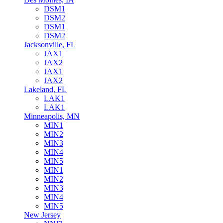
DSM1
DSM2
DSM1
DSM2
Jacksonville, FL
JAX1
JAX2
JAX1
JAX2
Lakeland, FL
LAK1
LAK1
Minneapolis, MN
MIN1
MIN2
MIN3
MIN4
MIN5
MIN1
MIN2
MIN3
MIN4
MIN5
New Jersey