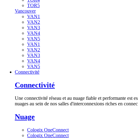
TOR5
Vancouver
VAN1
VAN2
VAN3
VAN4
VAN5
VAN1
VAN2
VAN3
VAN4
VAN5
Connectivité
Connectivité
Une connectivité réseau et au nuage fiable et performante est es
nuages au sein de nos salles d'interconnexions riches en connect
Nuage
Cologix OneConnect
Cologix OneConnect