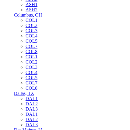
ASH1
ASH2
Columbus, OH
COL1
COL2
COL3
COL4
COL5
COL7
COL8
COL1
COL2
COL3
COL4
COL5
COL7
COL8
Dallas, TX
DAL1
DAL2
DAL3
DAL1
DAL2
DAL3
Des Moines, IA