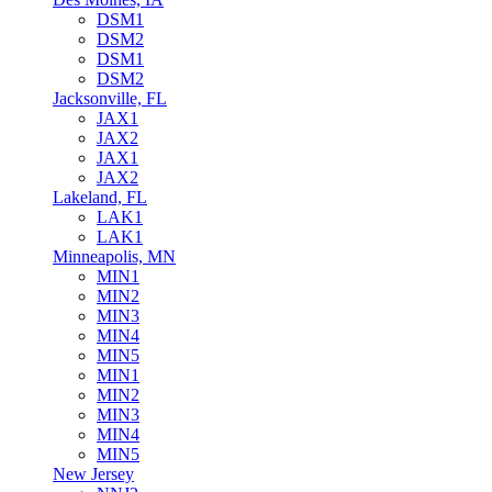
DSM1
DSM2
DSM1
DSM2
Jacksonville, FL
JAX1
JAX2
JAX1
JAX2
Lakeland, FL
LAK1
LAK1
Minneapolis, MN
MIN1
MIN2
MIN3
MIN4
MIN5
MIN1
MIN2
MIN3
MIN4
MIN5
New Jersey