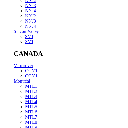
NNJ2
NNJ3
NNJ4
NNJ2
NNJ3
NNJ4
Silicon Valley
SV1
SV1
CANADA
Vancouver
CGY1
CGY1
Montréal
MTL1
MTL2
MTL3
MTL4
MTL5
MTL6
MTL7
MTL8
MTL9