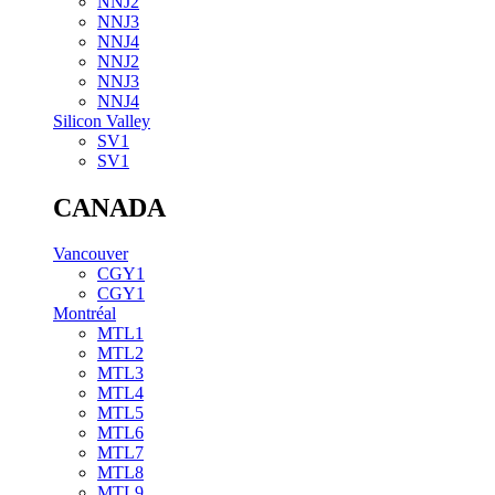
NNJ2
NNJ3
NNJ4
NNJ2
NNJ3
NNJ4
Silicon Valley
SV1
SV1
CANADA
Vancouver
CGY1
CGY1
Montréal
MTL1
MTL2
MTL3
MTL4
MTL5
MTL6
MTL7
MTL8
MTL9