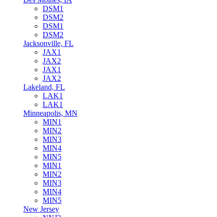
DSM1
DSM2
DSM1
DSM2
Jacksonville, FL
JAX1
JAX2
JAX1
JAX2
Lakeland, FL
LAK1
LAK1
Minneapolis, MN
MIN1
MIN2
MIN3
MIN4
MIN5
MIN1
MIN2
MIN3
MIN4
MIN5
New Jersey