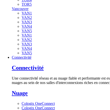
TOR5
Vancouver
VAN1
VAN2
VAN3
VAN4
VAN5
VAN1
VAN2
VAN3
VAN4
VAN5
Connectivité
Connectivité
Une connectivité réseau et au nuage fiable et performante est es
nuages au sein de nos salles d'interconnexions riches en connect
Nuage
Cologix OneConnect
Cologix OneConnect