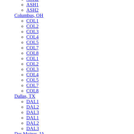
ASH1
ASH2
Columbus, OH
COL1
COL2
COL3
COL4
COL5
COL7
COL8
COL1
COL2
COL3
COL4
COL5
COL7
COL8
Dallas, TX
DAL1
DAL2
DAL3
DAL1
DAL2
DAL3
Des Moines, IA