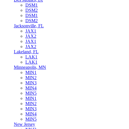
DSM1
DSM2
DSM1
DSM2
Jacksonville, FL
JAX1
JAX2
JAX1
JAX2
Lakeland, FL
LAK1
LAK1
Minneapolis, MN
MIN1
MIN2
MIN3
MIN4
MIN5
MIN1
MIN2
MIN3
MIN4
MIN5
New Jersey