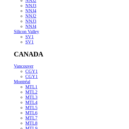
NNJ2
NNJ3
NNJ4
NNJ2
NNJ3
NNJ4
Silicon Valley
SV1
SV1
CANADA
Vancouver
CGY1
CGY1
Montréal
MTL1
MTL2
MTL3
MTL4
MTL5
MTL6
MTL7
MTL8
MTL9