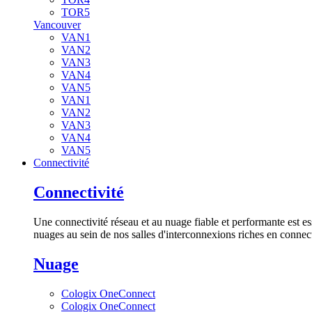
TOR5
Vancouver
VAN1
VAN2
VAN3
VAN4
VAN5
VAN1
VAN2
VAN3
VAN4
VAN5
Connectivité
Connectivité
Une connectivité réseau et au nuage fiable et performante est es
nuages au sein de nos salles d'interconnexions riches en connect
Nuage
Cologix OneConnect
Cologix OneConnect