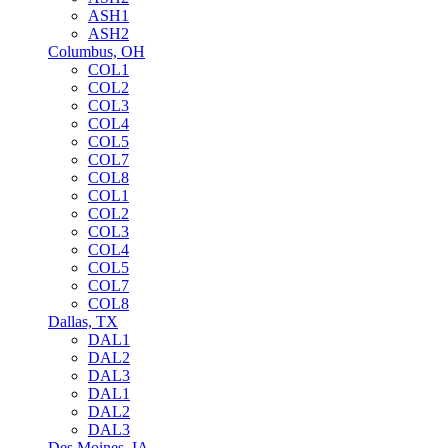
ASH1
ASH2
Columbus, OH
COL1
COL2
COL3
COL4
COL5
COL7
COL8
COL1
COL2
COL3
COL4
COL5
COL7
COL8
Dallas, TX
DAL1
DAL2
DAL3
DAL1
DAL2
DAL3
Des Moines, IA