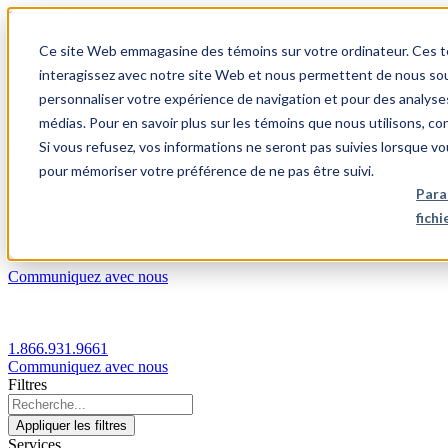
1.866.931.9661
Ce site Web emmagasine des témoins sur votre ordinateur. Ces témo
|
interagissez avec notre site Web et nous permettent de nous souv
Login
personnaliser votre expérience de navigation et pour des analyse
|
médias. Pour en savoir plus sur les témoins que nous utilisons, c
Si vous refusez, vos informations ne seront pas suivies lorsque vo
FR
pour mémoriser votre préférence de ne pas être suivi.
|
Para
fich
Communiquez avec nous
1.866.931.9661
Communiquez avec nous
Filtres
Appliquer les filtres
Services