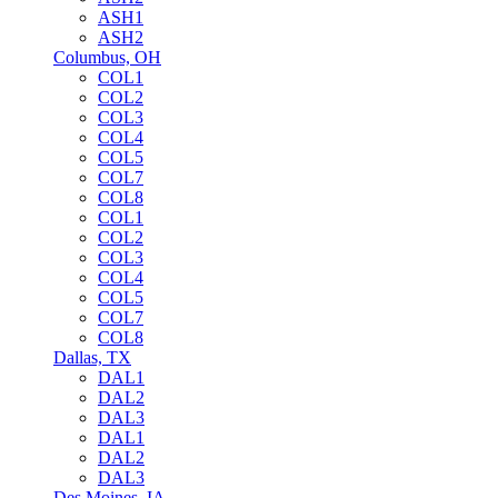
ASH1
ASH2
Columbus, OH
COL1
COL2
COL3
COL4
COL5
COL7
COL8
COL1
COL2
COL3
COL4
COL5
COL7
COL8
Dallas, TX
DAL1
DAL2
DAL3
DAL1
DAL2
DAL3
Des Moines, IA