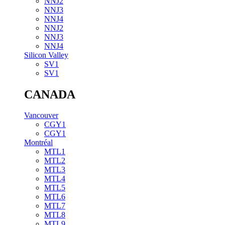
NNJ2
NNJ3
NNJ4
NNJ2
NNJ3
NNJ4
Silicon Valley
SV1
SV1
CANADA
Vancouver
CGY1
CGY1
Montréal
MTL1
MTL2
MTL3
MTL4
MTL5
MTL6
MTL7
MTL8
MTL9