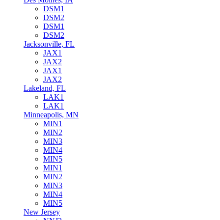
DSM1
DSM2
DSM1
DSM2
Jacksonville, FL
JAX1
JAX2
JAX1
JAX2
Lakeland, FL
LAK1
LAK1
Minneapolis, MN
MIN1
MIN2
MIN3
MIN4
MIN5
MIN1
MIN2
MIN3
MIN4
MIN5
New Jersey