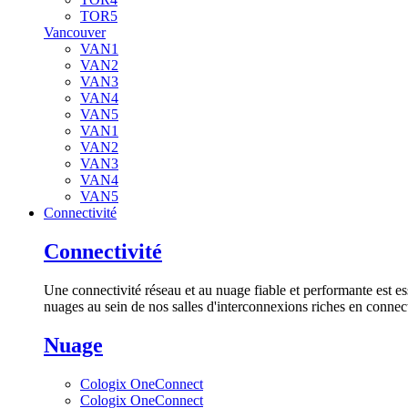
TOR5
Vancouver
VAN1
VAN2
VAN3
VAN4
VAN5
VAN1
VAN2
VAN3
VAN4
VAN5
Connectivité
Connectivité
Une connectivité réseau et au nuage fiable et performante est es
nuages au sein de nos salles d'interconnexions riches en connect
Nuage
Cologix OneConnect
Cologix OneConnect