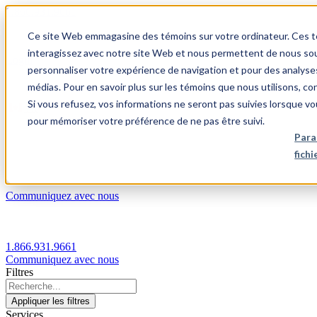
1.866.931.9661
Ce site Web emmagasine des témoins sur votre ordinateur. Ces témo
|
interagissez avec notre site Web et nous permettent de nous souv
Login
personnaliser votre expérience de navigation et pour des analyse
|
médias. Pour en savoir plus sur les témoins que nous utilisons, c
Si vous refusez, vos informations ne seront pas suivies lorsque vo
FR
pour mémoriser votre préférence de ne pas être suivi.
|
Para
fich
Communiquez avec nous
1.866.931.9661
Communiquez avec nous
Filtres
Appliquer les filtres
Services