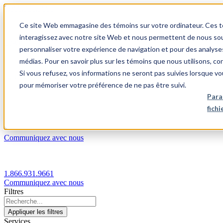
1.866.931.9661
Ce site Web emmagasine des témoins sur votre ordinateur. Ces témo
|
interagissez avec notre site Web et nous permettent de nous souv
Login
personnaliser votre expérience de navigation et pour des analyse
|
médias. Pour en savoir plus sur les témoins que nous utilisons, c
Si vous refusez, vos informations ne seront pas suivies lorsque vo
FR
pour mémoriser votre préférence de ne pas être suivi.
|
Para
fich
Communiquez avec nous
1.866.931.9661
Communiquez avec nous
Filtres
Appliquer les filtres
Services