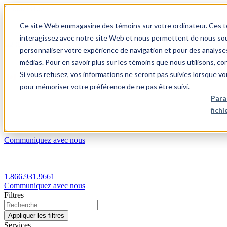
1.866.931.9661
Ce site Web emmagasine des témoins sur votre ordinateur. Ces témo
|
interagissez avec notre site Web et nous permettent de nous souv
Login
personnaliser votre expérience de navigation et pour des analyse
|
médias. Pour en savoir plus sur les témoins que nous utilisons, c
Si vous refusez, vos informations ne seront pas suivies lorsque vo
FR
pour mémoriser votre préférence de ne pas être suivi.
|
Para
fich
Communiquez avec nous
1.866.931.9661
Communiquez avec nous
Filtres
Appliquer les filtres
Services