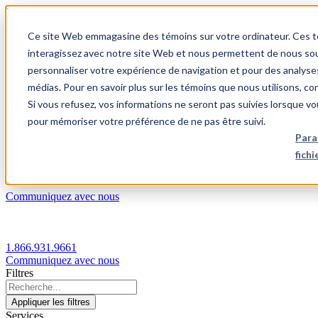
1.866.931.9661
Ce site Web emmagasine des témoins sur votre ordinateur. Ces témo
|
interagissez avec notre site Web et nous permettent de nous souv
Login
personnaliser votre expérience de navigation et pour des analyse
|
médias. Pour en savoir plus sur les témoins que nous utilisons, c
Si vous refusez, vos informations ne seront pas suivies lorsque vo
FR
pour mémoriser votre préférence de ne pas être suivi.
|
Para
fich
Communiquez avec nous
1.866.931.9661
Communiquez avec nous
Filtres
Appliquer les filtres
Services