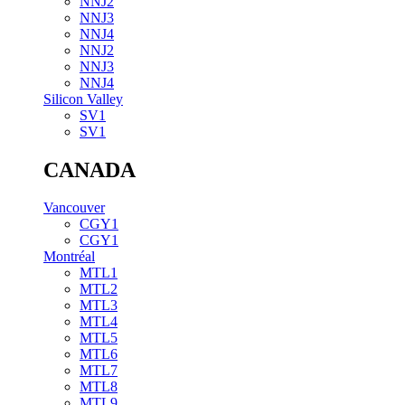
NNJ2
NNJ3
NNJ4
NNJ2
NNJ3
NNJ4
Silicon Valley
SV1
SV1
CANADA
Vancouver
CGY1
CGY1
Montréal
MTL1
MTL2
MTL3
MTL4
MTL5
MTL6
MTL7
MTL8
MTL9