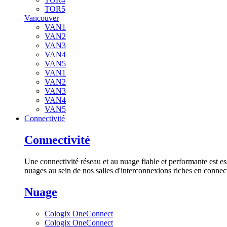
TOR5
Vancouver
VAN1
VAN2
VAN3
VAN4
VAN5
VAN1
VAN2
VAN3
VAN4
VAN5
Connectivité
Connectivité
Une connectivité réseau et au nuage fiable et performante est es
nuages au sein de nos salles d'interconnexions riches en connect
Nuage
Cologix OneConnect
Cologix OneConnect