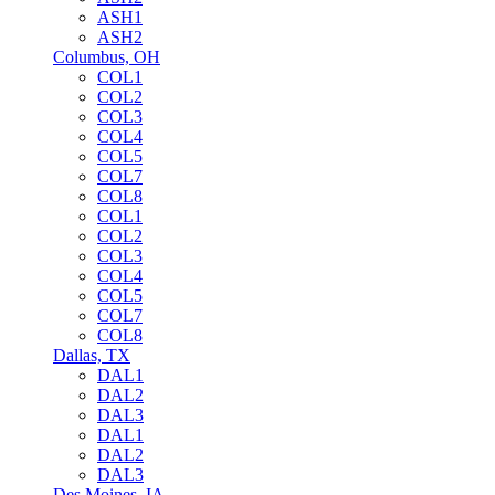
ASH1
ASH2
Columbus, OH
COL1
COL2
COL3
COL4
COL5
COL7
COL8
COL1
COL2
COL3
COL4
COL5
COL7
COL8
Dallas, TX
DAL1
DAL2
DAL3
DAL1
DAL2
DAL3
Des Moines, IA