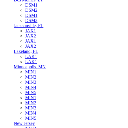
DSM1
DSM2
DSM1
DSM2
Jacksonville, FL
JAX1
JAX2
JAX1
JAX2
Lakeland, FL
LAK1
LAK1
Minneapolis, MN
MIN1
MIN2
MIN3
MIN4
MIN5
MIN1
MIN2
MIN3
MIN4
MIN5
New Jersey