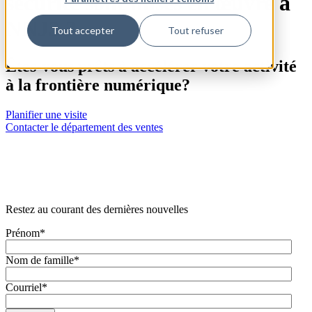
sécurité sont mises en œuvre à
NNJ3 ?
Tout accepter
Tout refuser
Êtes-vous prêts à accélérer votre activité
à la frontière numérique?
Planifier une visite
Contacter le département des ventes
Restez au courant des dernières nouvelles
Prénom
*
Nom de famille
*
Courriel
*