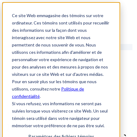
1.866.931.9661
Ce site Web emmagasine des témoins sur votre
|
ordinateur. Ces témoins sont utilisés pour recueillir
Login
des informations sur la façon dont vous
|
interagissez avec notre site Web et nous
permettent de nous souvenir de vous. Nous
FR
utilisons ces informations afin d'améliorer et de
|
personnaliser votre expérience de navigation et
pour des analyses et des mesures à propos de nos
visiteurs sur ce site Web et sur d'autres médias.
Pour en savoir plus sur les témoins que nous
Communiquez avec nous
utilisons, consultez notre
Politique de
confidentialité
.
Si vous refusez, vos informations ne seront pas
1.866.931.9661
suivies lorsque vous visiterez ce site Web. Un seul
Communiquez avec nous
témoin sera utilisé dans votre navigateur pour
Quelles fonctionnalités de
mémoriser votre préférence de ne pas être suivi.
Paramètres des fichiers témoins