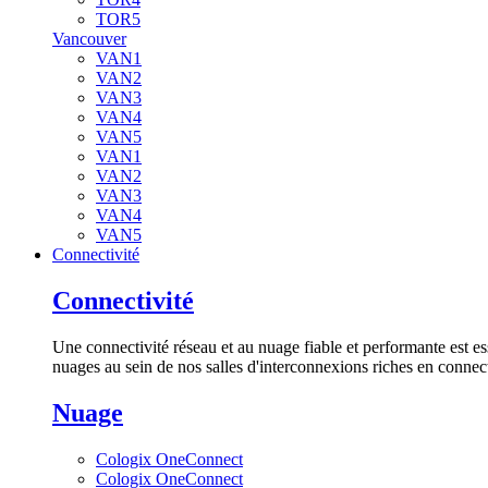
TOR5
Vancouver
VAN1
VAN2
VAN3
VAN4
VAN5
VAN1
VAN2
VAN3
VAN4
VAN5
Connectivité
Connectivité
Une connectivité réseau et au nuage fiable et performante est es
nuages au sein de nos salles d'interconnexions riches en connect
Nuage
Cologix OneConnect
Cologix OneConnect