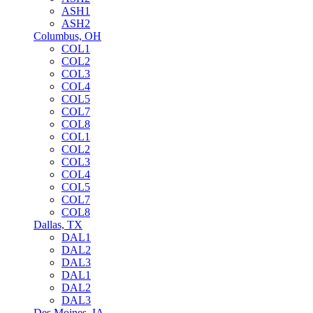
ASH1
ASH2
Columbus, OH
COL1
COL2
COL3
COL4
COL5
COL7
COL8
COL1
COL2
COL3
COL4
COL5
COL7
COL8
Dallas, TX
DAL1
DAL2
DAL3
DAL1
DAL2
DAL3
Des Moines, IA