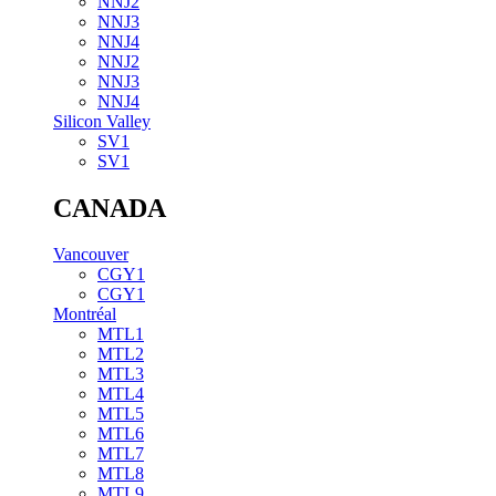
NNJ2
NNJ3
NNJ4
NNJ2
NNJ3
NNJ4
Silicon Valley
SV1
SV1
CANADA
Vancouver
CGY1
CGY1
Montréal
MTL1
MTL2
MTL3
MTL4
MTL5
MTL6
MTL7
MTL8
MTL9