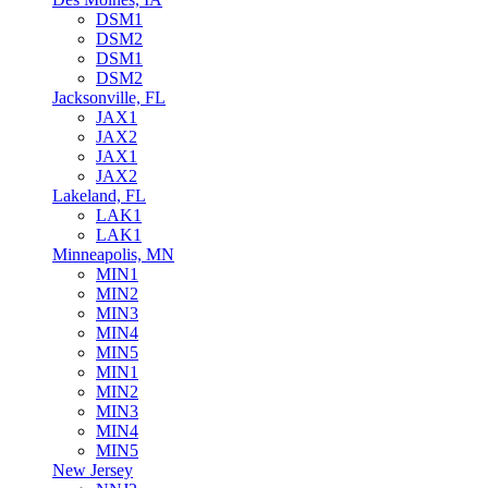
DSM1
DSM2
DSM1
DSM2
Jacksonville, FL
JAX1
JAX2
JAX1
JAX2
Lakeland, FL
LAK1
LAK1
Minneapolis, MN
MIN1
MIN2
MIN3
MIN4
MIN5
MIN1
MIN2
MIN3
MIN4
MIN5
New Jersey