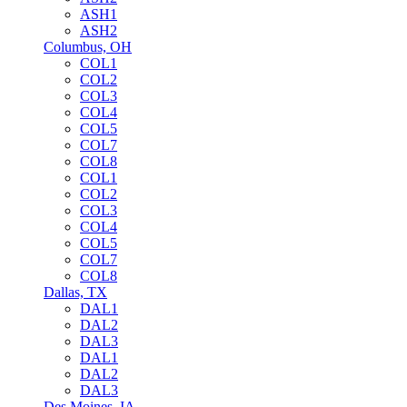
ASH1
ASH2
Columbus, OH
COL1
COL2
COL3
COL4
COL5
COL7
COL8
COL1
COL2
COL3
COL4
COL5
COL7
COL8
Dallas, TX
DAL1
DAL2
DAL3
DAL1
DAL2
DAL3
Des Moines, IA