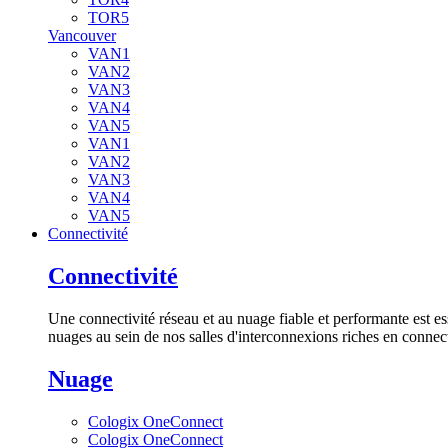
TOR5
Vancouver
VAN1
VAN2
VAN3
VAN4
VAN5
VAN1
VAN2
VAN3
VAN4
VAN5
Connectivité
Connectivité
Une connectivité réseau et au nuage fiable et performante est es
nuages au sein de nos salles d'interconnexions riches en connect
Nuage
Cologix OneConnect
Cologix OneConnect