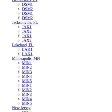
DSM1
DSM2
DSM1
DSM2
Jacksonville, FL
JAX1
JAX2
JAX1
JAX2
Lakeland, FL
LAK1
LAK1
Minneapolis, MN
MIN1
MIN2
MIN3
MIN4
MIN5
MIN1
MIN2
MIN3
MIN4
MIN5
New Jersey