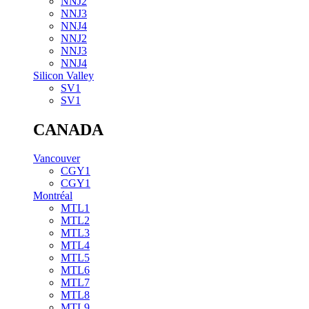
NNJ2
NNJ3
NNJ4
NNJ2
NNJ3
NNJ4
Silicon Valley
SV1
SV1
CANADA
Vancouver
CGY1
CGY1
Montréal
MTL1
MTL2
MTL3
MTL4
MTL5
MTL6
MTL7
MTL8
MTL9